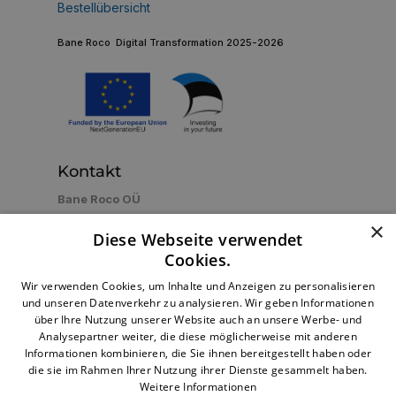
Bestellübersicht
Bane Roco Digital Transformation 2025-2026
Kontakt
Bane Roco OÜ
Estland, Tallinn 13816, Betooni 11e
×
Diese Webseite verwendet
+491735136402
Call us now:
Cookies.
info@brturbo.de
Email:
Wir verwenden Cookies, um Inhalte und Anzeigen zu personalisieren
und unseren Datenverkehr zu analysieren. Wir geben Informationen
über Ihre Nutzung unserer Website auch an unsere Werbe- und
Analysepartner weiter, die diese möglicherweise mit anderen
Bequeme Zahlungsmethode
Informationen kombinieren, die Sie ihnen bereitgestellt haben oder
die sie im Rahmen Ihrer Nutzung ihrer Dienste gesammelt haben.
Weitere Informationen